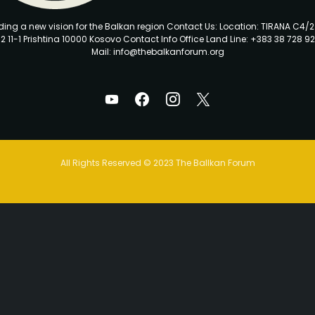
ding a new vision for the Balkan region Contact Us: Location: TIRANA C4/
2 11-1 Prishtina 10000 Kosovo Contact Info Office Land Line: +383 38 728 92
Mail: info@thebalkanforum.org
All Rights Reserved © 2023 The Ballkan Forum